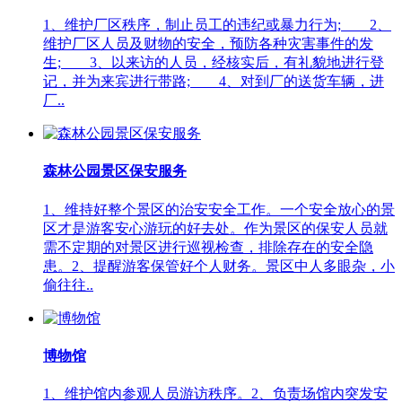
1、维护厂区秩序，制止员工的违纪或暴力行为; 2、
维护厂区人员及财物的安全，预防各种灾害事件的发
生; 3、以来访的人员，经核实后，有礼貌地进行登
记，并为来宾进行带路; 4、对到厂的送货车辆，进
厂..
森林公园景区保安服务
1、维持好整个景区的治安安全工作。一个安全放心的景
区才是游客安心游玩的好去处。作为景区的保安人员就
需不定期的对景区进行巡视检查，排除存在的安全隐
患。2、提醒游客保管好个人财务。景区中人多眼杂，小
偷往往..
博物馆
1、维护馆内参观人员游访秩序。2、负责场馆内突发安