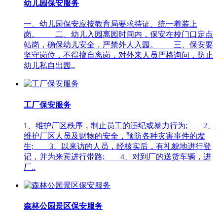
幼儿园保安服务
一、幼儿园保安应按教育局要求持证、统一着装上
岗。 二、幼儿入园离园时间内，保安在校门口定点
站岗，确保幼儿安全，严禁外人入园。 三、保安要
坚守岗位，不得擅自离岗，对外来人员严格询问，防止
幼儿私自出园..
工厂保安服务
1、维护厂区秩序，制止员工的违纪或暴力行为; 2、
维护厂区人员及财物的安全，预防各种灾害事件的发
生; 3、以来访的人员，经核实后，有礼貌地进行登
记，并为来宾进行带路; 4、对到厂的送货车辆，进
厂..
森林公园景区保安服务